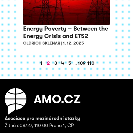
Energy Poverty – Between the
Energy Crisis and ETS2
OLDŘICH SKLENÁŘ
|
1. 12. 2025
1
2
3
4
5
…
109
110
Asociace pro mezinárodní otázky
Žitná 608/27, 110 00 Praha 1, ČR