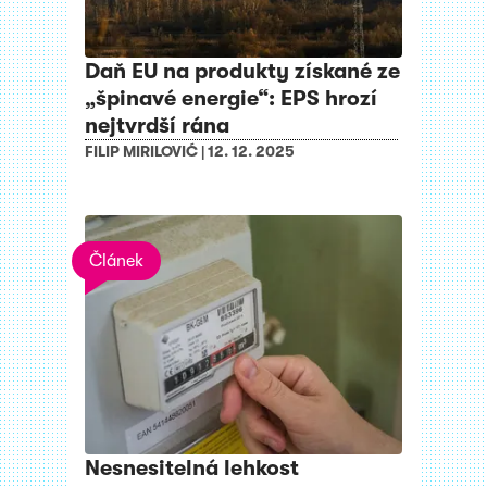
Daň EU na produkty získané ze
„špinavé energie“: EPS hrozí
nejtvrdší rána
FILIP MIRILOVIĆ
|
12. 12. 2025
Článek
Nesnesitelná lehkost