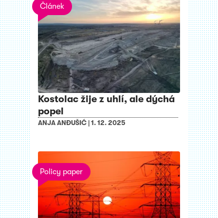
Článek
Kostolac žije z uhlí, ale dýchá
popel
ANJA ANĐUŠIĆ
|
1. 12. 2025
Policy paper