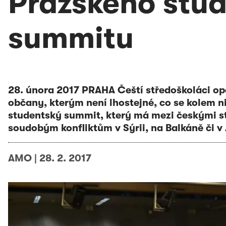
Pražského stu
summitu
28. února 2017 PRAHA Čeští středoškoláci opě
občany, kterým není lhostejné, co se kolem n
studentský summit, který má mezi českými stř
soudobým konfliktům v Sýrii, na Balkáně či v 
AMO
|
28. 2. 2017