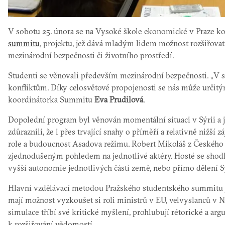
V sobotu 25. února se na Vysoké škole ekonomické v Praze ko
summitu
, projektu, jež dává mladým lidem možnost rozšiřovat 
mezinárodní bezpečnosti či životního prostředí.
Studenti se věnovali především mezinárodní bezpečnosti. „V 
konfliktům. Díky celosvětové propojenosti se nás může určitý
koordinátorka Summitu
Eva Prudilová
.
Dopolední program byl věnován momentální situaci v Sýrii a 
zdůraznili, že i přes trvající snahy o příměří a relativně nižš
role a budoucnost Asadova režimu. Robert Mikoláš z Českého 
zjednodušeným pohledem na jednotlivé aktéry. Hosté se shod
vyšší autonomie jednotlivých částí země, nebo přímo dělení Sý
Hlavní vzdělávací metodou Pražského studentského summitu je
mají možnost vyzkoušet si roli ministrů v EU, velvyslanců v
simulace tříbí své kritické myšlení, prohlubují rétorické a a
k rozšiřování vědomostí.