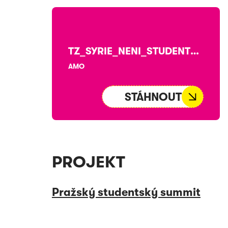
TZ_SYRIE_NENI_STUDENTUM_LHOSTEJNA
AMO
STÁHNOUT
PROJEKT
Pražský studentský summit