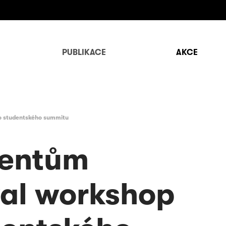
PUBLIKACE
AKCE
ho studentského summitu
dentům
zal workshop