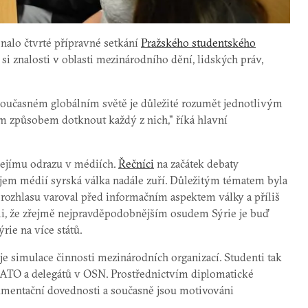
nalo čtvrté přípravné setkání
Pražského studentského
si znalosti v oblasti mezinárodního dění, lidských práv,
současném globálním světě je důležité rozumět jednotlivým
m způsobem dotknout každý z nich," říká hlavní
jejímu odrazu v médiích.
Řečníci
na začátek debaty
í zájem médií syrská válka nadále zuří. Důležitým tématem byla
rozhlasu varoval před informačním aspektem války a příliš
li, že zřejmě nejpravděpodobnějším osudem Sýrie je buď
rie na více států.
 simulace činnosti mezinárodních organizací. Studenti tak
 NATO a delegátů v OSN. Prostřednictvím diplomatické
rgumentační dovednosti a současně jsou motivováni