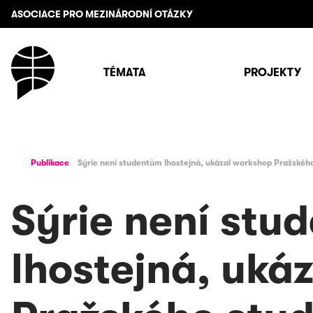
ASOCIACE PRO MEZINÁRODNÍ OTÁZKY
TÉMATA
PROJEKTY
Publikace
Sýrie není studentům lhostejná, ukázal workshop Pražské
Sýrie není stu
lhostejná, uká