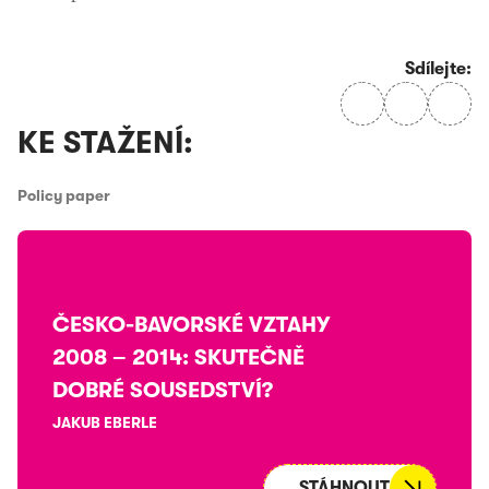
Sdílejte:
KE STAŽENÍ:
Policy paper
ČESKO-BAVORSKÉ VZTAHY
2008 – 2014: SKUTEČNĚ
DOBRÉ SOUSEDSTVÍ?
JAKUB EBERLE
STÁHNOUT