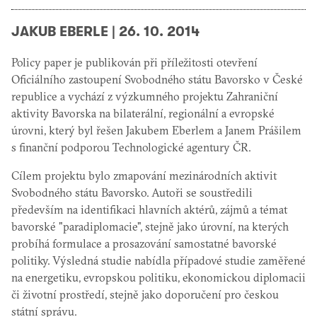
JAKUB EBERLE
|
26. 10. 2014
Policy paper je publikován při příležitosti otevření
Oficiálního zastoupení Svobodného státu Bavorsko v České
republice a vychází z výzkumného projektu Zahraniční
aktivity Bavorska na bilaterální, regionální a evropské
úrovni, který byl řešen Jakubem Eberlem a Janem Prášilem
s finanční podporou Technologické agentury ČR.
Cílem projektu bylo zmapování mezinárodních aktivit
Svobodného státu Bavorsko. Autoři se soustředili
především na identifikaci hlavních aktérů, zájmů a témat
bavorské "paradiplomacie", stejně jako úrovní, na kterých
probíhá formulace a prosazování samostatné bavorské
politiky. Výsledná studie nabídla případové studie zaměřené
na energetiku, evropskou politiku, ekonomickou diplomacii
či životní prostředí, stejně jako doporučení pro českou
státní správu.