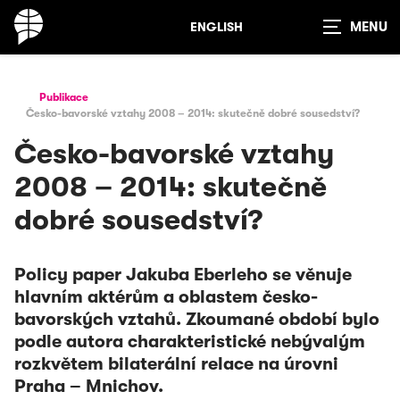
ENGLISH
Zobrazit
vyhledávání
Publikace
Česko-bavorské vztahy 2008 – 2014: skutečně dobré sousedství?
Česko-bavorské vztahy
2008 – 2014: skutečně
dobré sousedství?
Policy paper Jakuba Eberleho se věnuje
hlavním aktérům a oblastem česko-
bavorských vztahů. Zkoumané období bylo
podle autora charakteristické nebývalým
rozkvětem bilaterální relace na úrovni
Praha – Mnichov.