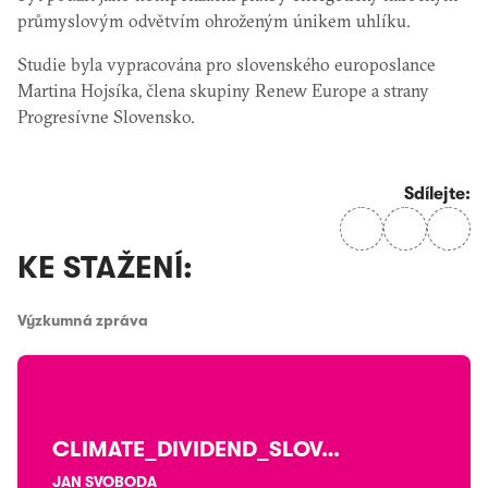
průmyslovým odvětvím ohroženým únikem uhlíku.
Studie byla vypracována pro slovenského europoslance
Martina Hojsíka, člena skupiny Renew Europe a strany
Progresívne Slovensko.
Sdílejte:
KE STAŽENÍ:
Výzkumná zpráva
CLIMATE_DIVIDEND_SLOVAK_REPUBLIC
JAN SVOBODA