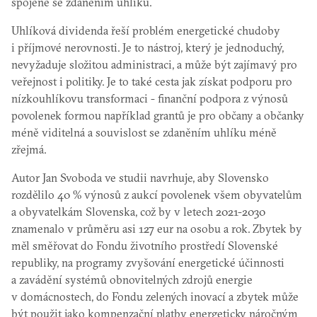
spojené se zdaněním uhlíku.
Uhlíková dividenda řeší problém energetické chudoby
i příjmové nerovnosti. Je to nástroj, který je jednoduchý,
nevyžaduje složitou administraci, a může být zajímavý pro
veřejnost i politiky. Je to také cesta jak získat podporu pro
nízkouhlíkovu transformaci - finanční podpora z výnosů
povolenek formou například grantů je pro občany a občanky
méně viditelná a souvislost se zdaněním uhlíku méně
zřejmá.
Autor Jan Svoboda ve studii navrhuje, aby Slovensko
rozdělilo 40 % výnosů z aukcí povolenek všem obyvatelům
a obyvatelkám Slovenska, což by v letech 2021-2030
znamenalo v průměru asi 127 eur na osobu a rok. Zbytek by
měl směřovat do Fondu životního prostředí Slovenské
republiky, na programy zvyšování energetické účinnosti
a zavádění systémů obnovitelných zdrojů energie
v domácnostech, do Fondu zelených inovací a zbytek může
být použit jako kompenzační platby energeticky náročným