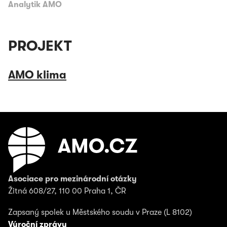
Analytik AMO
PROJEKT
AMO klima
Asociace pro mezinárodní otázky
Žitná 608/27, 110 00 Praha 1, ČR
Zapsaný spolek u Městského soudu v Praze (L 8102)
Výroční zprávy