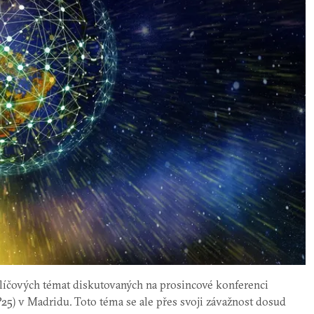
 klíčových témat diskutovaných na prosincové konferenci
 v Madridu. Toto téma se ale přes svoji závažnost dosud