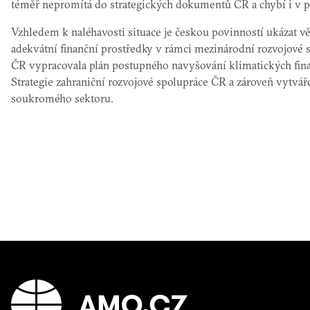
téměř nepromítá do strategických dokumentů ČR a chybí i v po
Vzhledem k naléhavosti situace je českou povinností ukázat v
adekvátní finanční prostředky v rámci mezinárodní rozvojové sp
ČR vypracovala plán postupného navyšování klimatických fina
Strategie zahraniční rozvojové spolupráce ČR a zároveň vytváře
soukromého sektoru.