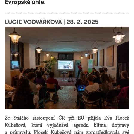
Evropské unie.
LUCIE VODVÁŘKOVÁ
|
28. 2. 2025
Ze Stálého zastoupení ČR při EU přijela Eva Plocek
Kubešová, která vyjednává agendu klima, dopravy
a průmyslu. Plocek Kubešová nám zprostředkovala své