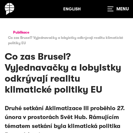
ENGLISH
Zobrazit
vyhledávání
Publikace
Co zas Brusel? Vyjednavačky a lobyistky odkrývají realitu klimatické
politiky EU
Co zas Brusel?
Vyjednavačky a lobyistky
odkrývají realitu
klimatické politiky EU
Druhé setkání Aklimatizace III proběhlo 27.
února v prostorách Svět Hub. Rámujícím
tématem setkání byla klimatická politika