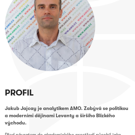
PROFIL
Jakub Jajcay je analytikem AMO. Zabývá se politikou
a moderními dějinami Levanty a širšího Blízkého
východu.
Před návratem do akademického prostředí působil jako