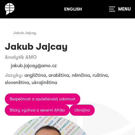
ENGLISH
Zobrazit
vyhledávání
Jakub Jajcay
Jakub Jajcay
Analytik AMO
jakub.jajcay@amo.cz
Jazyky:
angličtina, arabština, němčina, ruština,
slovenština, ukrajinština
Bezpečnost a společenská odolnost
Blízký východ a severní Afrika
Ukrajina