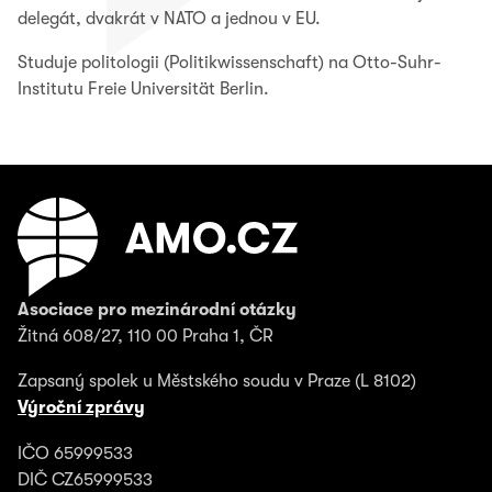
delegát, dvakrát v NATO a jednou v EU.
Studuje politologii (Politikwissenschaft) na Otto-Suhr-
Institutu Freie Universität Berlin.
Asociace pro mezinárodní otázky
Žitná 608/27, 110 00 Praha 1, ČR
Zapsaný spolek u Městského soudu v Praze (L 8102)
Výroční zprávy
IČO 65999533
DIČ CZ65999533