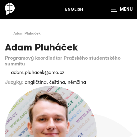
ENGLISH
Zobrazit
vyhledávání
Adam Pluháček
Adam Pluháček
Programový koordinátor Pražského studentského
summitu
adam.pluhacek@amo.cz
Jazyky:
angličtina, čeština, němčina