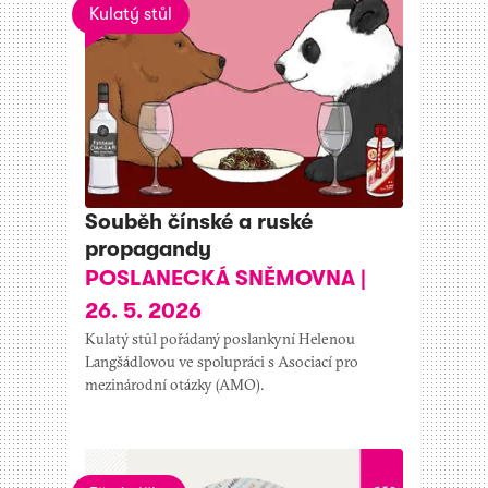
Kulatý stůl
Souběh čínské a ruské
propagandy
POSLANECKÁ SNĚMOVNA
|
26. 5. 2026
Kulatý stůl pořádaný poslankyní Helenou
Langšádlovou ve spolupráci s Asociací pro
mezinárodní otázky (AMO).