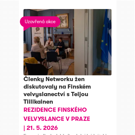
Uzavřená akce
Členky Networku žen
diskutovaly na Finském
velvyslanectví s Teijou
Tiilikainen
REZIDENCE FINSKÉHO
VELVYSLANCE V PRAZE
|
21. 5. 2026