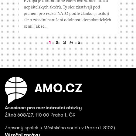
Evropa je dlouhodobě cílem hybridních útoků
nepřátelských aktérů. Ty sice zůstávají pod
prahem pro reakci NATO podle článku 5, usilují
ale o zásadní narušení odolnosti demokratických
zemí. Jak se…
1
2
3
4
5
Následující
stránka
Asociace pro mezinárodní otázky
Žitná 608/27, 110 00 Praha 1, ČR
Zapsaný spolek u Městského soudu v Praze (L 8102)
Výroční zprávy