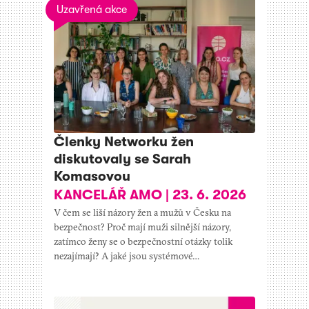
Uzavřená akce
Členky Networku žen
diskutovaly se Sarah
Komasovou
KANCELÁŘ AMO
|
23. 6. 2026
V čem se liší názory žen a mužů v Česku na
bezpečnost? Proč mají muži silnější názory,
zatímco ženy se o bezpečnostní otázky tolik
nezajímají? A jaké jsou systémové…