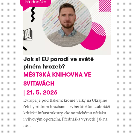
Přednáška
Jak si EU poradí ve světě
plném hrozeb?
MĚSTSKÁ KNIHOVNA VE
SVITAVÁCH
|
21. 5. 2026
Evropa je pod tlakem: kromě války na Ukrajině
čelí hybridním hrozbám – kyberútokům, sabotáži
kritické infrastruktury, ekonomickému nátlaku
i vlivovým operacím. Přednáška vysvětlí, jak na
ně…